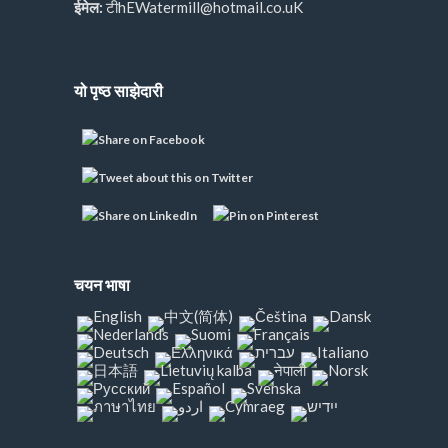
ईमेल:
टीhEWatermill@hotmail.co.uK
यो पृष्ठ साझेदारी
चयन भाषा