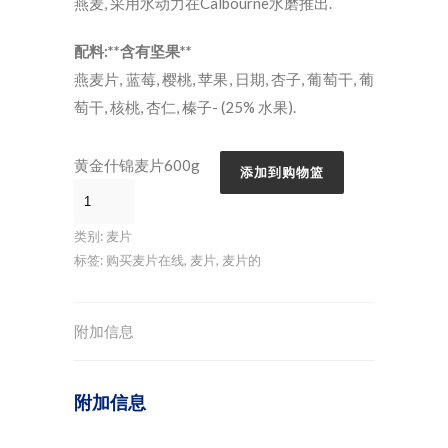
燕麦, 采用水动力在Calbourne水磨推出.
配料:**含有坚果**
燕麦片, 蓝莓, 樱桃, 苹果, 日期, 杏子, 葡萄干, 葡
萄干, 核桃, 杏仁, 榛子- (25% 水果).
黄金什锦麦片600g
添加到购物篮
类别:
麦片
标签:
购买麦片在线
,
麦片
,
麦片的
附加信息
附加信息