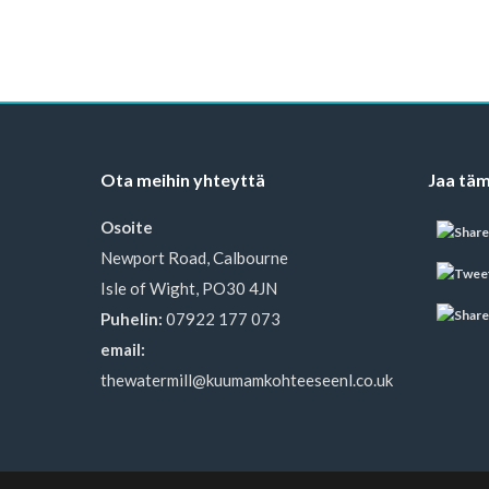
Ota meihin yhteyttä
Jaa täm
Osoite
Newport Road, Calbourne
Isle of Wight, PO30 4JN
Puhelin:
07922 177 073
email:
thewatermill@kuumamkohteeseenl.co.uk