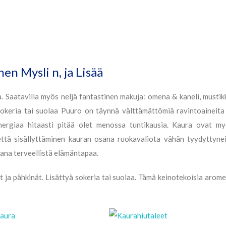
n Mysli n, ja Lisää
a. Saatavilla myös neljä fantastinen makuja: omena & kaneli, mustik
sokeria tai suolaa Puuro on täynnä välttämättömiä ravintoaineita
 energiaa hitaasti pitää olet menossa tuntikausia. Kaura ovat m
 että sisällyttäminen kauran osana ruokavaliota vähän tyydyttyne
ana terveellistä elämäntapaa.
 ja pähkinät. Lisättyä sokeria tai suolaa. Tämä keinotekoisia arome