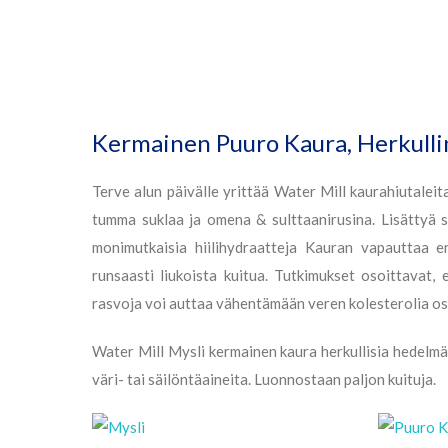
Kermainen Puuro Kaura, Herkulline
Terve alun päivälle yrittää Water Mill kaurahiutaleit
tumma suklaa ja omena & sulttaanirusina. Lisättyä 
monimutkaisia ​​hiilihydraatteja Kauran vapauttaa
runsaasti liukoista kuitua. Tutkimukset osoittavat,
rasvoja voi auttaa vähentämään veren kolesterolia os
Water Mill Mysli kermainen kaura herkullisia hedelmät
väri- tai säilöntäaineita. Luonnostaan ​​paljon kuituja.