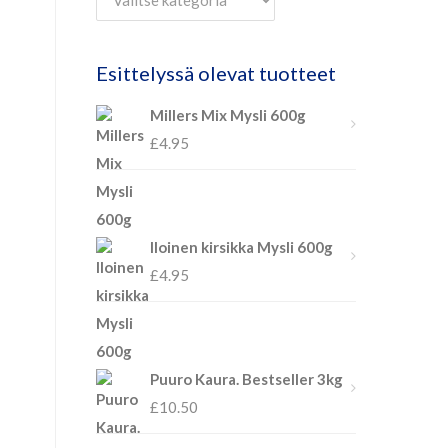
Esittelyssä olevat tuotteet
Millers Mix Mysli 600g
£
4.95
Iloinen kirsikka Mysli 600g
£
4.95
Puuro Kaura. Bestseller 3kg
£
10.50