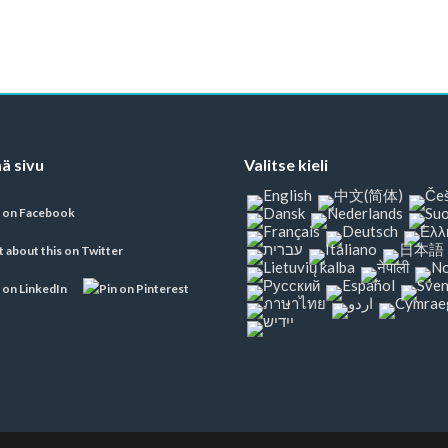
ä sivu
Valitse kieli