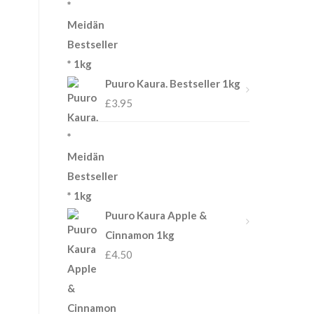
Puuro Kaura. Bestseller 1kg
£
3.95
Puuro Kaura Apple &
Cinnamon 1kg
£
4.50