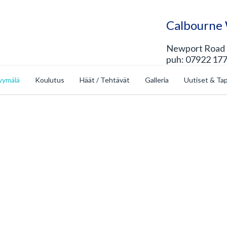
Calbourne
Newport Road ~
puh: 07922 177
yymälä
Koulutus
Häät / Tehtävät
Galleria
Uutiset & Ta
uppa