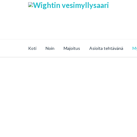
Koti
Noin
Majoitus
Asioita tehtävänä
M
Secure Online Ka