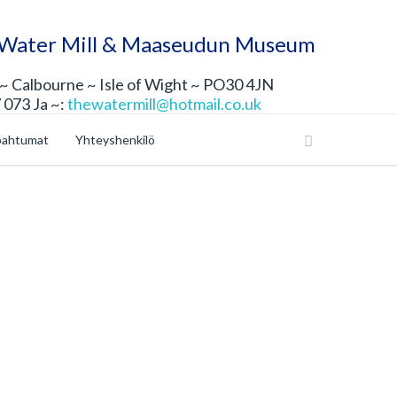
 Water Mill & Maaseudun Museum
 Calbourne ~ Isle of Wight ~ PO30 4JN
 073 Ja ~:
thewatermill@hotmail.co.uk
pahtumat
Yhteyshenkilö