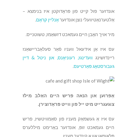
אונדזער פול קייט פון פּראָדוקטן איז בנימצא –
אַלטערנאַטיוועלי נוצן אונדזער
אָנליין קראָם
.
מיר אויך האָבן היים געמאכט דזשאַמז, טשוטנייס.
עס איז אַן אידעאל וועניו פֿאַר סעלאַבריישאַנז
ריינדזשינג
וועדינגז, רעוניאָנס, און ניטל & דיין
געבורסטאָג פּאַרטיעס
.
אָפּרוען און הנאה פריש היים האַלב מילז
צוגעגרייט מיט ייל פון ווייט פּראָדוצירן.
עס איז אַ געשמאַק מעניו פון סאַמוויטשיז, פריש
היים געמאכט זופּ, אונדזער באַרימט מיללערס
פּלאַומאַן און אַ קינדער מעניו.