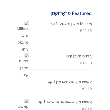
Featured פּראָדוקטן
Millers מישן מועסלי 3 קג
£
22.75
ברויט מאכן קיט
£
16.50
קאַשע אָוץ מולטיגראַין 1 קג
£
4.50
קאַשע אָוץ. בעסטער טרעגער 1 קג
£
3.95