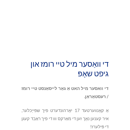
די וואַסער מיל טיי רומז און
גיפט שאָפּ
די וואסער מיל האט אַ גאָר לייסאַנסט טיי רומז
/ רעסטאָראַן.
אַ קאָנווערטעד 17 יאָרהונדערט פיך שפּייַכלער,
איר קענען נאָך זען די מאַרקס ווו די פיך ראַבד קעגן
די פּילערז!