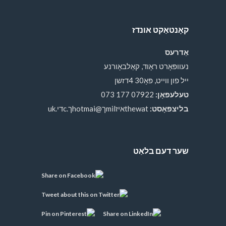
קאָנטאַקט אונדז
אַדרעס
נעוופּאָרט ראָוד, קאַלבאָורנע
ייל פון ווייט, פּאָ30 4דזשן
טעלעפאָן:
07922 177 073
בליצפּאָסט:
thewatאיזmilך@hotmaiך.cדי.uk
שער דעם בלאַט