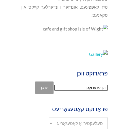
טיז, קאָפפעעס, אונדזער ווונדערלעך קייקס און
סקאָנעס.
פּראָדוקט זוכן
זוכן
פּראָדוקט קאַטעגאָריעס