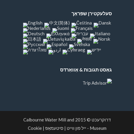
סעלעקטירן שפּראַך
גאַסט תגובות & אַוואַרדס
דרוקרעכט © 2015
Calbourne Water Mill and
Museum
- ייל פון ווייט
|
סיטעמאַפּ
|
Cookie