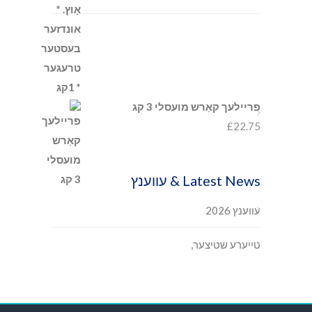
פריילעך קאַרש מועסלי 3 קג
£
22.75
Latest News & עווענץ
עווענץ 2026
טייערע שטיצער,