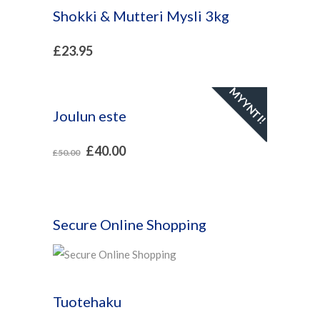
Shokki & Mutteri Mysli 3kg
£
23.95
MYYNTI!
Joulun este
£
40.00
£
50.00
Secure Online Shopping
Tuotehaku