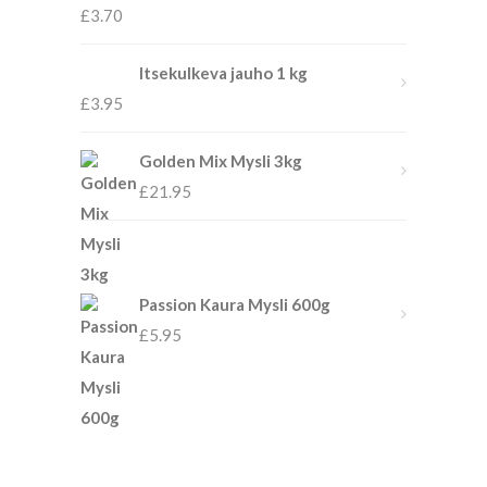
£
3.70
Itsekulkeva jauho 1 kg
£
3.95
Golden Mix Mysli 3kg
£
21.95
Passion Kaura Mysli 600g
£
5.95