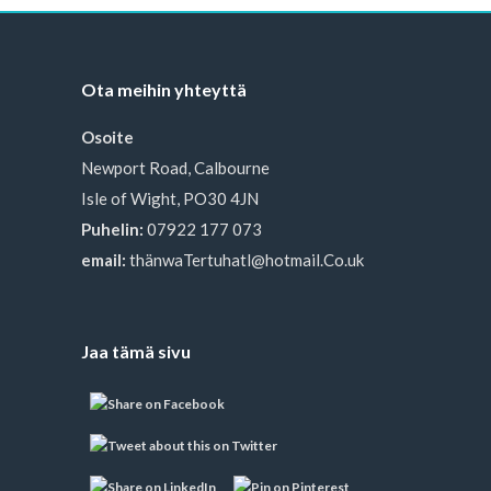
Ota meihin yhteyttä
Osoite
Newport Road, Calbourne
Isle of Wight, PO30 4JN
Puhelin:
07922 177 073
email:
thänwaTertuhatl@hotmail.Co.uk
Jaa tämä sivu