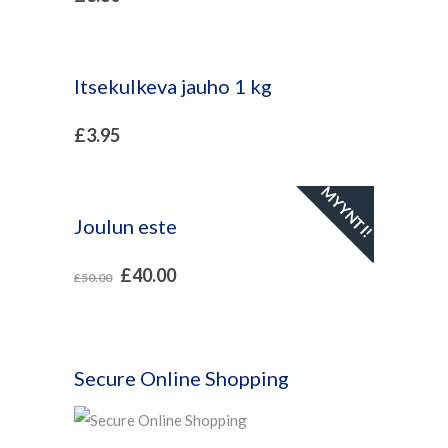
Itsekulkeva jauho 1 kg
£
3.95
MYYNTI!
Joulun este
£
40.00
£
50.00
Secure Online Shopping