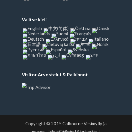
Valitse kieli
Visitor Arvostelut & Palkinnot
Copyright © 2015
Calbourne Vesimylly ja
museo - Isle of Wight
|
Sivukartta
|