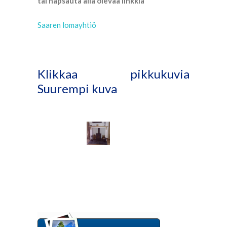
tai napsauta alla olevaa linkkiä
Saaren lomayhtiö
Klikkaa pikkukuvia
Suurempi kuva