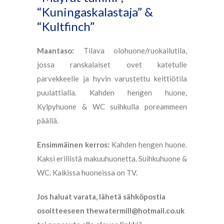
“Kuningaskalastaja” &
“Kultfinch”
Maantaso:
Tilava olohuone/ruokailutila,
jossa ranskalaiset ovet katetulle
parvekkeelle ja hyvin varustettu keittiötila
puulattialla. Kahden hengen huone,
Kylpyhuone & WC suihkulla poreammeen
päällä.
Ensimmäinen kerros:
Kahden hengen huone.
Kaksi erillistä makuuhuonetta. Suihkuhuone &
WC. Kaikissa huoneissa on TV.
Jos haluat varata, lähetä sähköpostia
osoitteeseen thewatermill@hotmail.co.uk