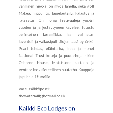
värillinen hiekka, on myös lähellä, sekä golf
Makea, riippuliito, lainelautailu, kalastus ja
ratsastus. On monia festivaaleja ympäri
vuoden ja järjestäytyneen kävelee. Tutustu
perinteinen keramiikka, lasi valmistus,
laventeli ja valkosipuli tilojen, aasi pyhäkkö,
Pearl tehdas, eläintarha, linna ja monet
National Trust koteja ja puutarhoja lukien
Osborne House, Mottistone kartano ja
Ventnor kasvitieteellinen puutarha. Kauppoja
ja pubeja 1½ mailia.
Varaussähköposti:
thewatermill@hotmail.co.uk
Kaikki Eco Lodges on