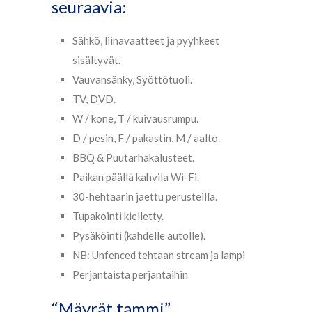
seuraavia:
Sähkö, liinavaatteet ja pyyhkeet
sisältyvät.
Vauvansänky, Syöttötuoli.
TV, DVD.
W / kone, T / kuivausrumpu.
D / pesin, F / pakastin, M / aalto.
BBQ & Puutarhakalusteet.
Paikan päällä kahvila Wi-Fi.
30-hehtaarin jaettu perusteilla.
Tupakointi kielletty.
Pysäköinti (kahdelle autolle).
NB: Unfenced tehtaan stream ja lampi
Perjantaista perjantaihin
“Mäyrät tammi”,