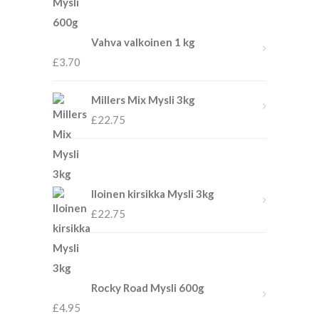
Vahva valkoinen 1 kg
£
3.70
Millers Mix Mysli 3kg
£
22.75
Iloinen kirsikka Mysli 3kg
£
22.75
Rocky Road Mysli 600g
£
4.95