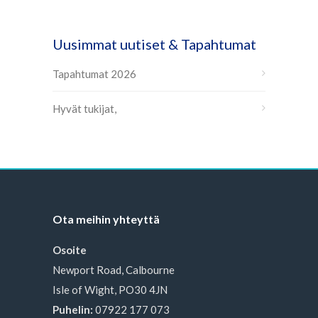
Uusimmat uutiset & Tapahtumat
Tapahtumat 2026
Hyvät tukijat,
Ota meihin yhteyttä
Osoite
Newport Road, Calbourne
Isle of Wight, PO30 4JN
Puhelin:
07922 177 073