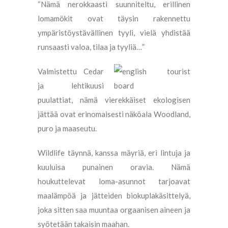
“Nämä nerokkaasti suunniteltu, erillinen
lomamökit ovat täysin rakennettu
ympäristöystävällinen tyyli, vielä yhdistää
runsaasti valoa, tilaa ja tyyliä…”
Valmistettu Cedar
ja lehtikuusi
puulattiat, nämä vierekkäiset ekologisen
jättää ovat erinomaisesti näköala Woodland,
puro ja maaseutu.
Wildlife täynnä, kanssa mäyriä, eri lintuja ja
kuuluisa punainen oravia. Nämä
houkuttelevat loma-asunnot tarjoavat
maalämpöä ja jätteiden biokuplakäsittelyä,
joka sitten saa muuntaa orgaanisen aineen ja
syötetään takaisin maahan.