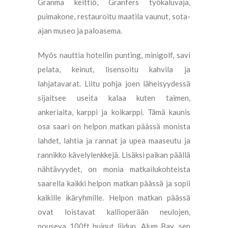
Granma keittiö, Granfers työkaluvaja,
puimakone, restauroitu maatila vaunut, sota-
ajan museo ja paloasema.
Myös nauttia hotellin punting, minigolf, savi
pelata, keinut, lisensoitu kahvila ja
lahjatavarat. Liitu pohja joen läheisyydessä
sijaitsee useita kalaa kuten taimen,
ankeriaita, karppi ja koikarppi. Tämä kaunis
osa saari on helpon matkan päässä monista
lahdet, lahtia ja rannat ja upea maaseutu ja
rannikko kävelylenkkejä. Lisäksi paikan päällä
nähtävyydet, on monia matkailukohteista
saarella kaikki helpon matkan päässä ja sopii
kaikille ikäryhmille. Helpon matkan päässä
ovat loistavat kallioperään neulojen,
nouseva 100ft huiput liidun. Alum Bay, sen