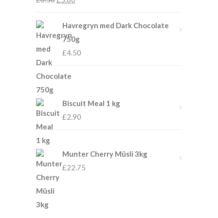
Havregryn med Dark Chocolate
750g
£
4.50
Biscuit Meal 1 kg
£
2.90
Munter Cherry Müsli 3kg
£
22.75