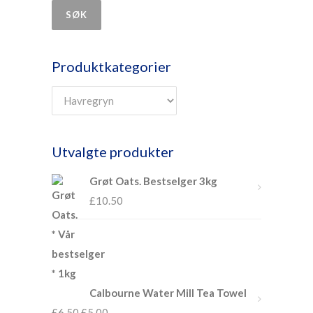
SØK
Produktkategorier
Utvalgte produkter
Grøt Oats. Bestselger 3kg
£
10.50
Calbourne Water Mill Tea Towel
£
6.50
£
5.00