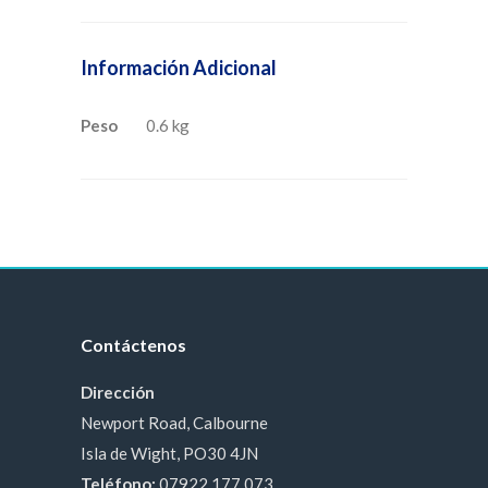
Información Adicional
Peso
0.6 kg
Contáctenos
Dirección
Newport Road, Calbourne
Isla de Wight, PO30 4JN
Teléfono:
07922 177 073