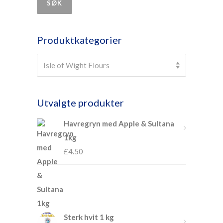
SØK
Produktkategorier
×
Isle of Wight Flours
Isle of Wight Flours
Utvalgte produkter
Havregryn med Apple & Sultana
1kg
£
4.50
Sterk hvit 1 kg