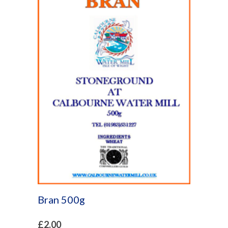
Bran 500g
£
2.00