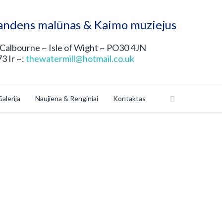
andens malūnas & Kaimo muziejus
Calbourne ~ Isle of Wight ~ PO30 4JN
3 Ir ~:
thewatermill@hotmail.co.uk
alerija
Naujiena & Renginiai
Kontaktas