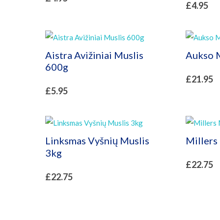
£
4.95
Aistra Avižiniai Muslis
Aukso M
600g
£
21.95
£
5.95
Linksmas Vyšnių Muslis
Millers
3kg
£
22.75
£
22.75