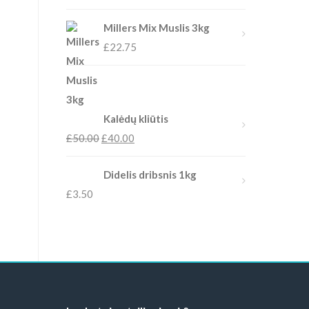
Millers Mix Muslis 3kg
£
22.75
Kalėdų kliūtis
£
50.00
£
40.00
Didelis dribsnis 1kg
£
3.50