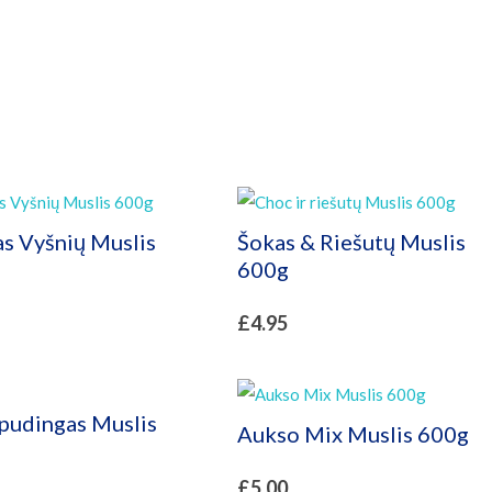
s Vyšnių Muslis
Šokas & Riešutų Muslis
600g
£
4.95
pudingas Muslis
Aukso Mix Muslis 600g
£
5.00