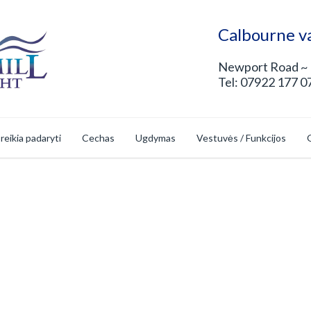
Calbourne v
Newport Road ~ 
Tel: 07922 177 07
 reikia padaryti
Cechas
Ugdymas
Vestuvės / Funkcijos
G
ė Parduotuvė