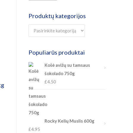
Produktų kategorijos
Populiarūs produktai
Košė avižų su tamsaus
šokolado 750g
£
4.50
kg
Rocky Kelių Muslis 600g
£
4.95