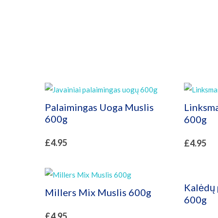
Palaimingas Uoga Muslis
Linksma
600g
600g
£
4.95
£
4.95
Kalėdų 
Millers Mix Muslis 600g
600g
£
4.95