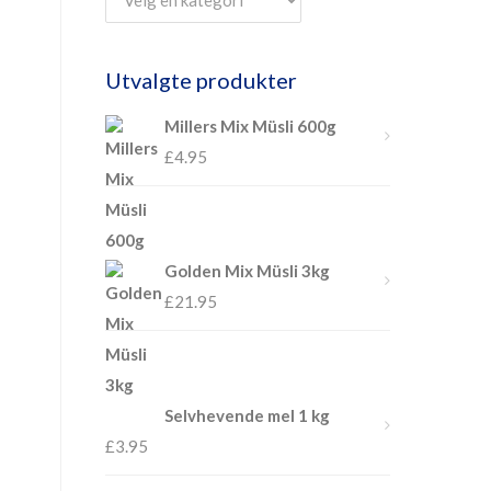
Utvalgte produkter
Millers Mix Müsli 600g
£
4.95
Golden Mix Müsli 3kg
£
21.95
Selvhevende mel 1 kg
£
3.95