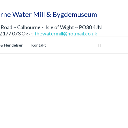
rne Water Mill & Bygdemuseum
Road ~ Calbourne ~ Isle of Wight ~ PO30 4JN
2 177 073 Og ~:
thewatermill@hotmail.co.uk
 & Hendelser
Kontakt