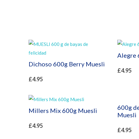
Alegre 
Dichoso 600g Berry Muesli
£
4.95
£
4.95
600g de
Millers Mix 600g Muesli
Muesli
£
4.95
£
4.95