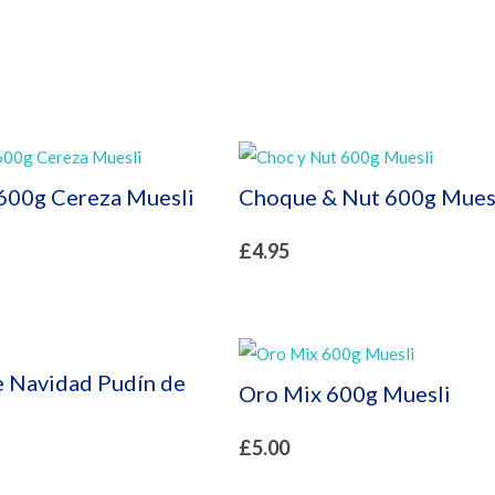
600g Cereza Muesli
Choque & Nut 600g Mues
£
4.95
 Navidad Pudín de
Oro Mix 600g Muesli
£
5.00