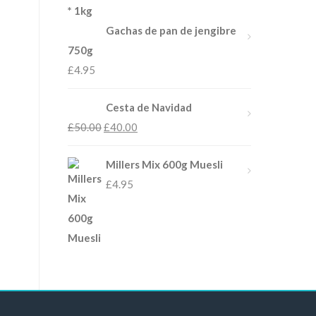
Gachas de pan de jengibre
750g
£
4.95
Cesta de Navidad
£
50.00
£
40.00
Millers Mix 600g Muesli
£
4.95