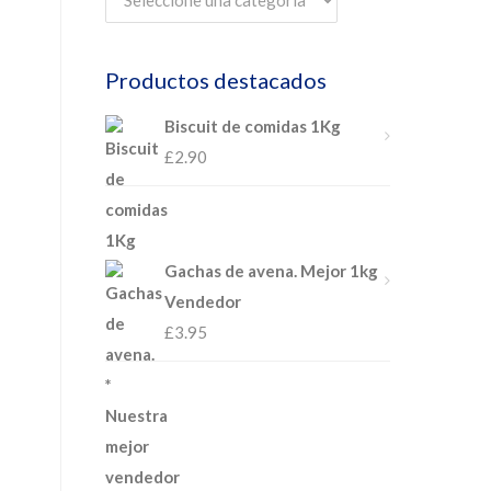
i
Productos destacados
Biscuit de comidas 1Kg
£
2.90
Gachas de avena. Mejor 1kg
Vendedor
£
3.95