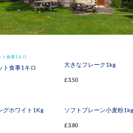
大きなフレーク1kg
ット食事1キロ
£
3.50
ングホワイト1Kg
ソフトプレーン小麦粉1k
£
3.80