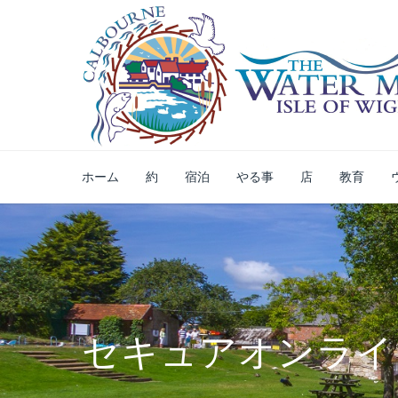
ホーム
約
宿泊
やる事
店
教育
セキュアオンライ