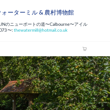
neウォーターミル & 農村博物館
4JNのニューポートの道〜Calbourne〜アイル
 073 〜:
thewatermill@hotmail.co.uk