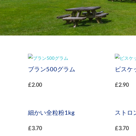
ブラン500グラム
ビスケ
£
2.00
£
2.90
細かい全粒粉1kg
ストロ
£
3.70
£
3.70