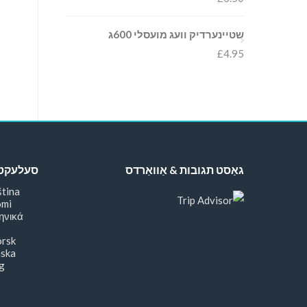
שטיינערדיק וועג מועסלי 600ג
£
4.95
גאַסט תגובות & אַוואַרדס
סעלעקטיר