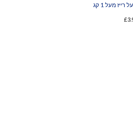
 רייז מעל 1 קג
£
3.