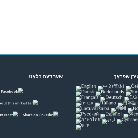
ן שפּראַך
שער דעם בלאַט