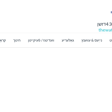
thewat
ט
נייַעס & עווענץ
גאַלעריע
וועדינגז / פֿעיִקייטן
חינוך
קראָ