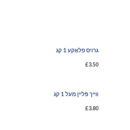
גרויס פלאַקע 1 קג
£
3.50
ווייך פּליין מעל 1 קג
£
3.80