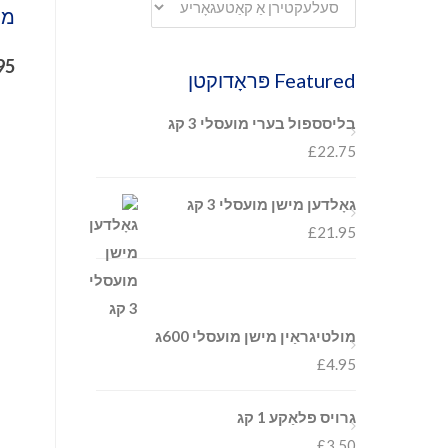
מעל
95
Featured פּראָדוקטן
בליסספול בערי מועסלי 3 קג
£
22.75
גאָלדען מישן מועסלי 3 קג
£
21.95
מולטיגראַין מישן מועסלי 600ג
£
4.95
גרויס פלאַקע 1 קג
£
3.50