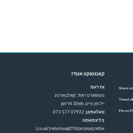
קאָנטאַקט אונדז
אַדרעס
נעוופּאָרט ראָוד, קאַלבאָורנע
ייל פון ווייט, פּאָ30 4דזשן
טעלעפאָן:
07922 177 073
בליצפּאָסט:
theאיןatאוןrעםiלל@hotmaאיךl.co.uk