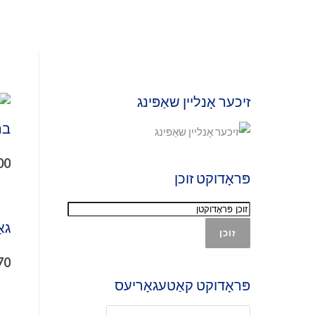
זיכער אָנליין שאַפּינג
בראַ
00
פּראָדוקט זוכן
גאַ
זוכן
70
פּראָדוקט קאַטעגאָריעס