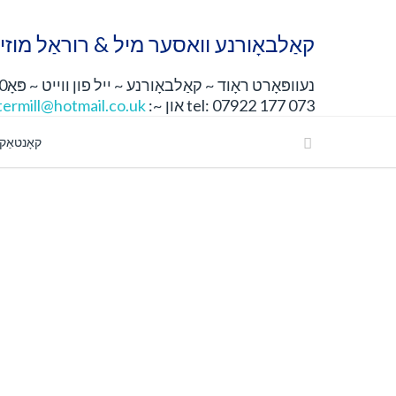
קאַלבאָורנע וואסער מיל & רוראַל מוזיי
נעוופּאָרט ראָוד ~ קאַלבאָורנע ~ ייל פון ווייט ~ פּאָ30 4דזשן
tel: 07922 177 073 און ~:
ermill@hotmail.co.uk
קאָנטאַק