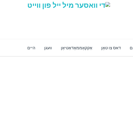
ם
דאס צו טאָן
אַקקאָממאָדאַטיאָן
וועגן
היים
זיכער אָנליין קראָם