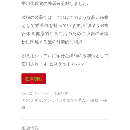
平坦化穀物の外層 & 分離しました.
製粉の製品では、これはこのような高い繊維
として栄養価を持っています, ビタミンB複
合体 & 健康的な食生活のために小麦の全粒
粉に関連する他の付加的な利点.
朝食用シリアルに余分な繊維の添加剤として
使用されます, ビスケット & パン.
在庫切れ
カテゴリー:
ワイト小麦粉島
タグ:
ふすま
,
オンライン小麦粉を購入
,
小麦粉
,
小麦
粉
追加情報