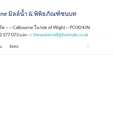
ne มิลล์น้ำ & พิพิธภัณฑ์ชนบท
ต ~ ~ Calbourne ใน Isle of Wight ~ PO30 4JN
2 177 073 และ ~:
thewatermill@hotmail.co.uk
้น
ติดต่อ