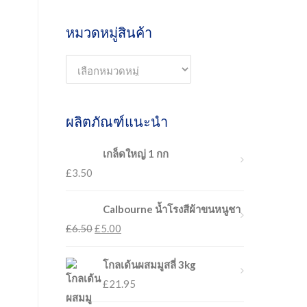
หมวดหมู่สินค้า
ผลิตภัณฑ์แนะนำ
เกล็ดใหญ่ 1 กก
£
3.50
Calbourne น้ำโรงสีผ้าขนหนูชา
£
6.50
£
5.00
โกลเด้นผสมมูสลี่ 3kg
£
21.95