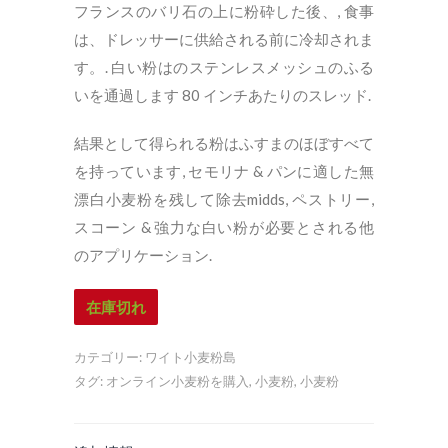
フランスのバリ石の上に粉砕した後、, 食事
は、ドレッサーに供給される前に冷却されま
す。. 白い粉はのステンレスメッシュのふる
いを通過します 80 インチあたりのスレッド.
結果として得られる粉はふすまのほぼすべて
を持っています, セモリナ & パンに適した無
漂白小麦粉を残して除去midds, ペストリー,
スコーン & 強力な白い粉が必要とされる他
のアプリケーション.
在庫切れ
カテゴリー:
ワイト小麦粉島
タグ:
オンライン小麦粉を購入
,
小麦粉
,
小麦粉