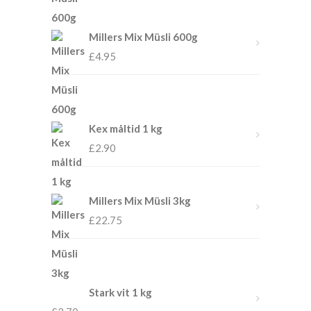
Millers Mix Müsli 600g
£
4.95
Kex måltid 1 kg
£
2.90
Millers Mix Müsli 3kg
£
22.75
Stark vit 1 kg