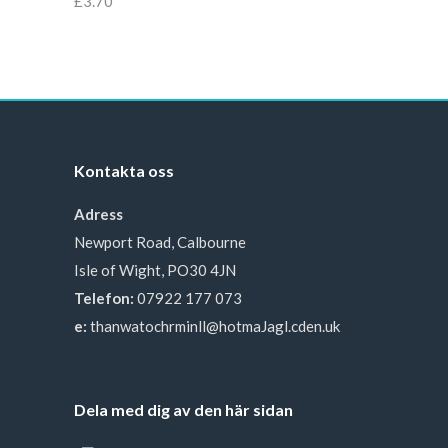
£
3.70
Kontakta oss
Adress
Newport Road, Calbourne
Isle of Wight, PO30 4JN
Telefon:
07922 177 073
e:
thanwatochrminll@hotmaJagl.cden.uk
Dela med dig av den här sidan