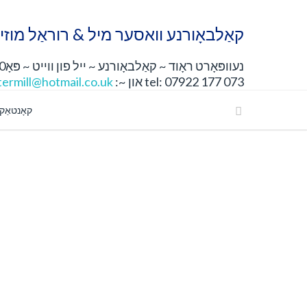
קאַלבאָורנע וואסער מיל & רוראַל מוזיי
נעוופּאָרט ראָוד ~ קאַלבאָורנע ~ ייל פון ווייט ~ פּאָ30 4דזשן
tel: 07922 177 073 און ~:
ermill@hotmail.co.uk
קאָנטאַק