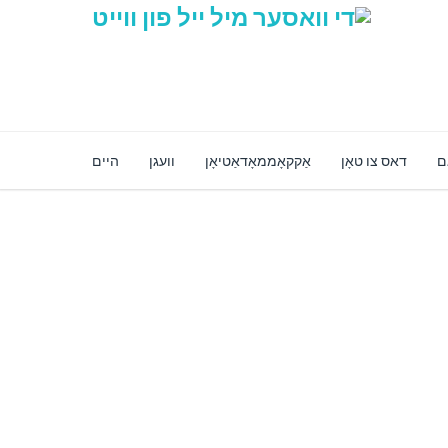
ם
דאס צו טאָן
אַקקאָממאָדאַטיאָן
וועגן
היים
זיכער אָנליין קראָם