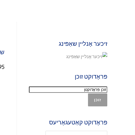
זיכער אָנליין שאַפּינג
שטי
95
פּראָדוקט זוכן
זוכן
פּראָדוקט קאַטעגאָריעס