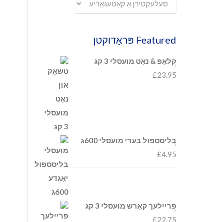
Featured פּראָדוקטן
קלאַפּ & נאַט מועסלי 3 קג
£
23.95
בליסספול בערי מועסלי 600ג
£
4.95
פריילעך קאַרש מועסלי 3 קג
£
22.75