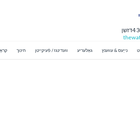
thewat
ט
נייַעס & עווענץ
גאַלעריע
וועדינגז / פֿעיִקייטן
חינוך
קראָ