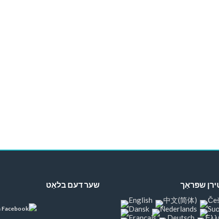
ן שפּראַך
שער דעם בלאַט