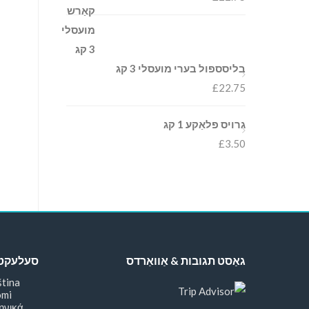
בליסספול בערי מועסלי 3 קג
£
22.75
גרויס פלאַקע 1 קג
£
3.50
גאַסט תגובות & אַוואַרדס
סעלעקטיר