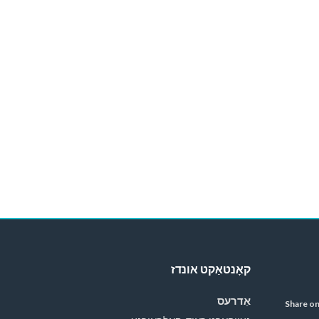
קאָנטאַקט אונדז
אַדרעס