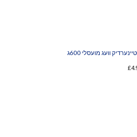
ינערדיק וועג מועסלי 600ג
£
4.