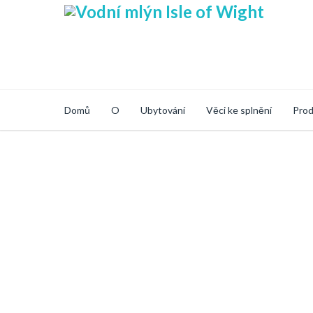
Domů
O
Ubytování
Věci ke splnění
Prod
Secure Online Sh