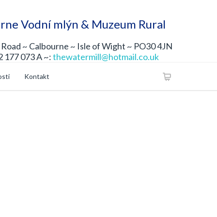
rne Vodní mlýn & Muzeum Rural
Road ~ Calbourne ~ Isle of Wight ~ PO30 4JN
2 177 073 A ~:
thewatermill@hotmail.co.uk
osti
Kontakt