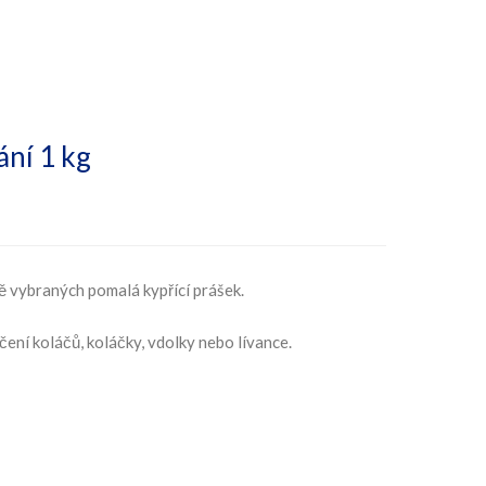
ání 1 kg
ě vybraných pomalá kypřící prášek.
čení koláčů, koláčky, vdolky nebo lívance.