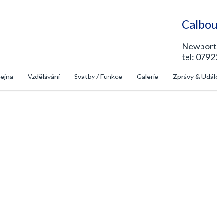
Calbou
Newport 
tel: 0792
ejna
Vzdělávání
Svatby / Funkce
Galerie
Zprávy & Udál
op