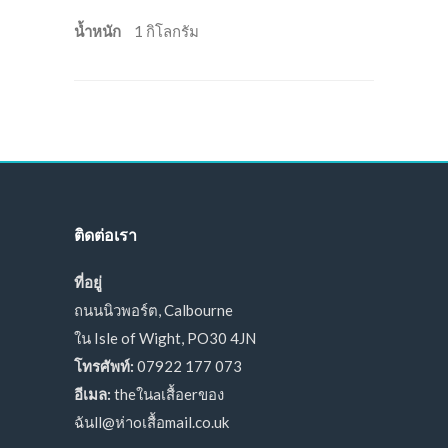
น้ำหนัก
1 กิโลกรัม
ติดต่อเรา
ที่อยู่
ถนนนิวพอร์ต, Calbourne
ใน Isle of Wight, PO30 4JN
โทรศัพท์:
07922 177 073
อีเมล:
theในaเสื้อerของ
ฉันll@ห่าoเสื้อmail.co.uk