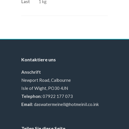
Last
1 kg
Kontaktiere uns
Anschrift
Newport Road, Calbourne
Isle of Wight, PO30 4JN
Telephon:
07922 177 073
Email:
daswatermeinell@hotmeinil.co.ink
Teilen Sie diese Seite