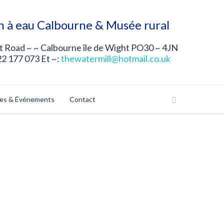
n à eau Calbourne & Musée rural
 Road ~ ~ Calbourne île de Wight PO30 ~ 4JN
22 177 073 Et ~:
thewatermill@hotmail.co.uk
les & Événements
Contact