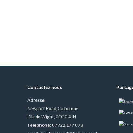
Contactez nous
Partage
Adresse
Newport Road, Calbourne
L'île de Wight, PO30 4JN
Téléphone:
07922 177 073