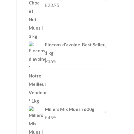
£
23.95
Flocons d'avoine. Best Seller
1 kg
£
3.95
Millers Mix Muesli 600g
£
4.95