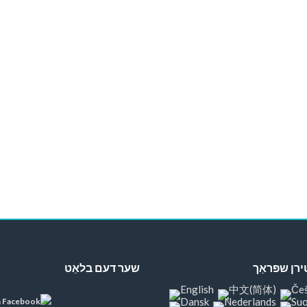
ן שפּראַך
שער דעם בלאַט