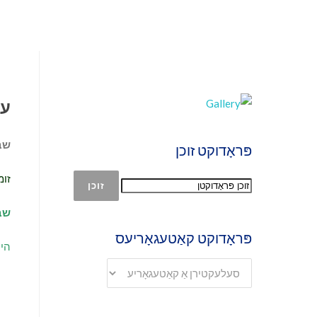
עוו
שבת 4 & זונט
פּראָדוקט זוכן
זומ
זוכן
שבת 22 & 3
פּראָדוקט קאַטעגאָריעס
היס