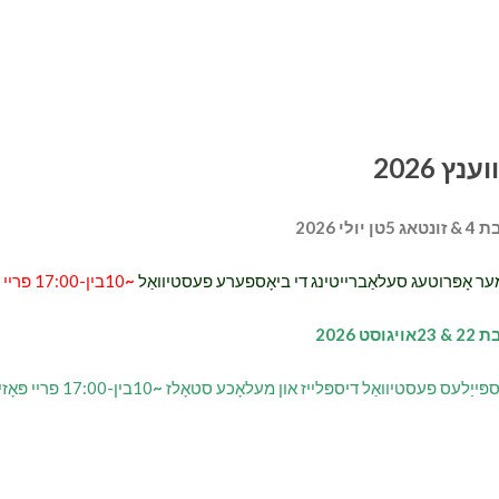
ענץ 2026
אג 5טן יולי 2026
ער אָפּרוטעג סעלאַברייטינג די ביאָספערע פעסטיוואַל
~
10בין-17:00 פריי פּאָזיציע
2אויגוסט 2026
פּייַלעס פעסטיוואַל דיספּלייז און מעלאָכע סטאָלז
~
10בין-17:00 פריי פּאָזיציע