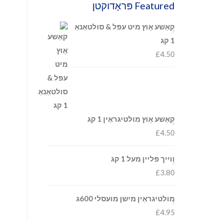
Featured פּראָדוקטן
קאַשע אָוץ מיט עפּל & סולטאַנאַ
1 קג
£
4.50
קאַשע אָוץ מולטיגראַין 1 קג
£
4.50
ווייך פּליין מעל 1 קג
£
3.80
מולטיגראַין מישן מועסלי 600ג
£
4.95