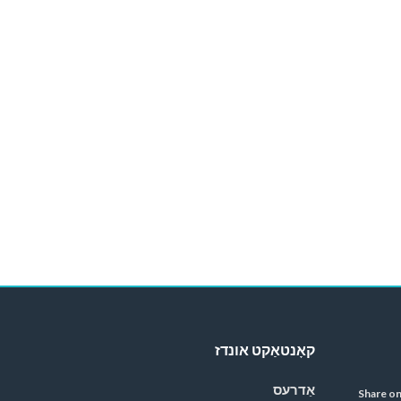
קאָנטאַקט אונדז
אַדרעס