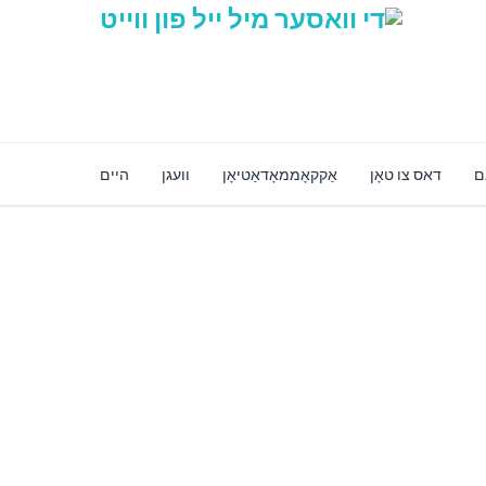
ם
דאס צו טאָן
אַקקאָממאָדאַטיאָן
וועגן
היים
Latest & עווענץ