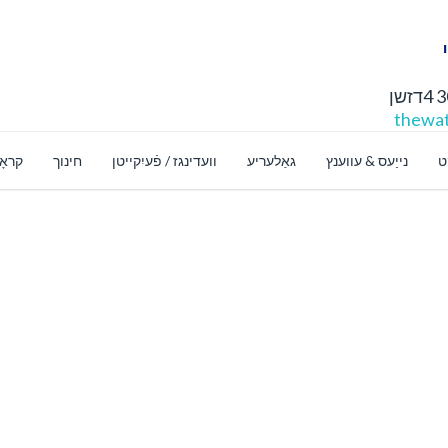
thewat
ט
נייַעס & עווענץ
גאַלעריע
וועדינגז / פֿעיִקייטן
חינוך
קראָ
 News