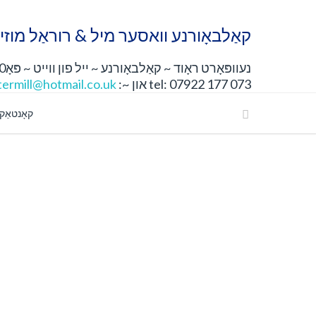
קאַלבאָורנע וואסער מיל & רוראַל מוזיי
נעוופּאָרט ראָוד ~ קאַלבאָורנע ~ ייל פון ווייט ~ פּאָ30 4דזשן
tel: 07922 177 073 און ~:
ermill@hotmail.co.uk
קאָנטאַק