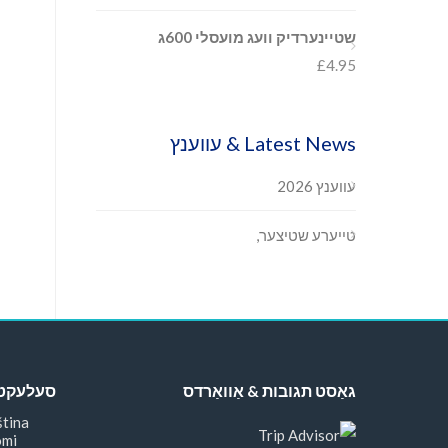
שטיינערדיק וועג מועסלי 600ג
£
4.95
Latest News & עווענץ
עווענץ 2026
טייערע שטיצער,
גאַסט תגובות & אַוואַרדס
סעלעקטיר