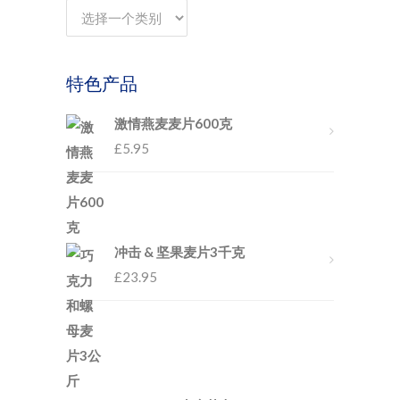
特色产品
激情燕麦麦片600克
£
5.95
冲击 & 坚果麦片3千克
£
23.95