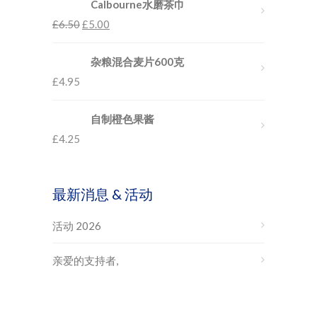
Calbourne水磨茶巾
£
6.50
£
5.00
杂粮混合麦片600克
£
4.95
自制橙色果酱
£
4.25
最新消息 & 活动
活动 2026
亲爱的支持者,