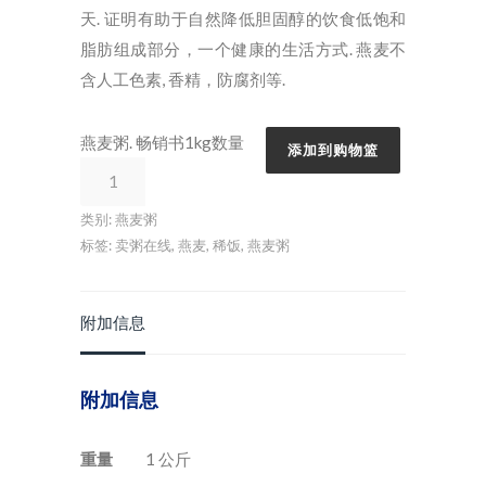
天. 证明有助于自然降低胆固醇的饮食低饱和
脂肪组成部分，一个健康的生活方式. 燕麦不
含人工色素, 香精，防腐剂等.
燕麦粥. 畅销书1kg数量
添加到购物篮
类别:
燕麦粥
标签:
卖粥在线
,
燕麦
,
稀饭
,
燕麦粥
附加信息
附加信息
重量
1 公斤