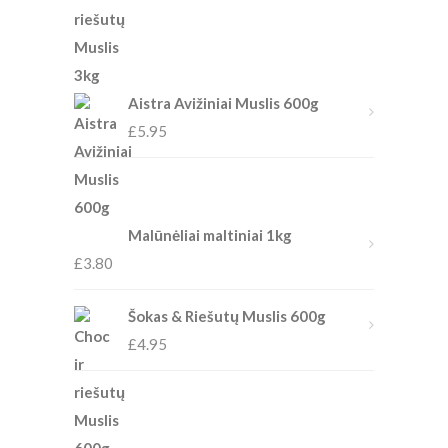
Aistra Avižiniai Muslis 600g
£
5.95
Malūnėliai maltiniai 1kg
£
3.80
Šokas & Riešutų Muslis 600g
£
4.95