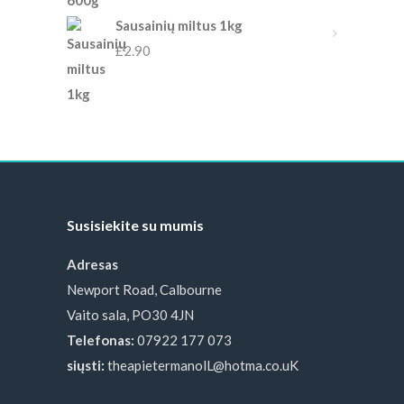
Sausainių miltus 1kg
£
2.90
Susisiekite su mumis
Adresas
Newport Road, Calbourne
Vaito sala, PO30 4JN
Telefonas:
07922 177 073
siųsti:
theapietermanolL@hotma.co.uK