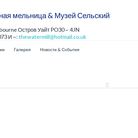
ная мельница & Музей Сельский
lbourne Остров Уайт PO30 ~ 4JN
073 И ~:
thewatermill@hotmail.co.uk
ции
Галерея
Новости & События