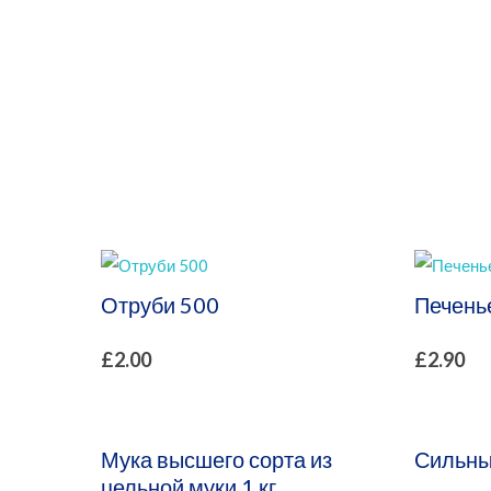
Безопасный Инте
Отруби 500
Печенье
£
2.00
£
2.90
Мука высшего сорта из
Сильны
цельной муки 1 кг