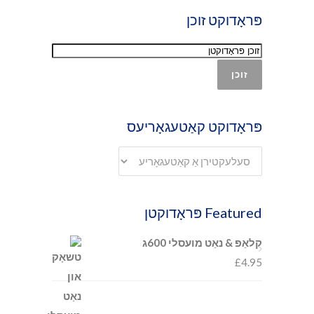
פּראָדוקט זוכן
זוכן
פּראָדוקט קאַטעגאָריעס
Featured פּראָדוקטן
קלאַפּ & נאַט מועסלי 600ג
£
4.95