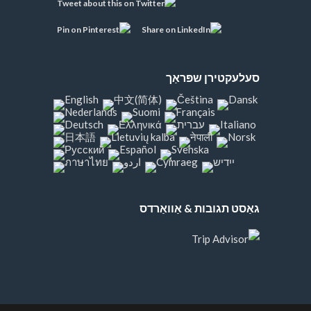
סעלעקטירן שפּראַך
גאַסט תגובות & אַוואַרדס