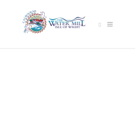
זיכער אָנליין
קראָם