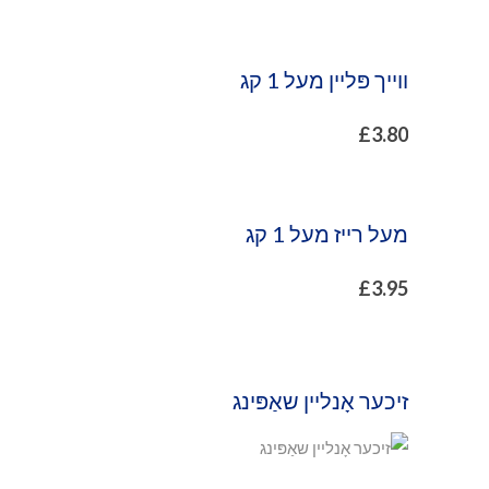
ווייך פּליין מעל 1 קג
£
3.80
מעל רייז מעל 1 קג
£
3.95
זיכער אָנליין שאַפּינג