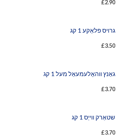
£
2.90
גרויס פלאַקע 1 קג
£
3.50
גאַנץ ווהאָלעמעאַל מעל 1 קג
£
3.70
שטאַרק ווייַס 1 קג
£
3.70