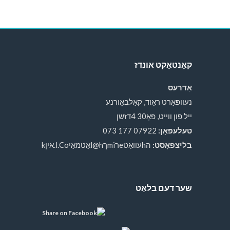
קאָנטאַקט אונדז
אַדרעס
נעוופּאָרט ראָוד, קאַלבאָורנע
ייל פון ווייט, פּאָ30 4דזשן
טעלעפאָן:
07922 177 073
בליצפּאָסט:
הhעוואַטeרmiךl@hאָטמאַיl.Co.איןk
שער דעם בלאַט