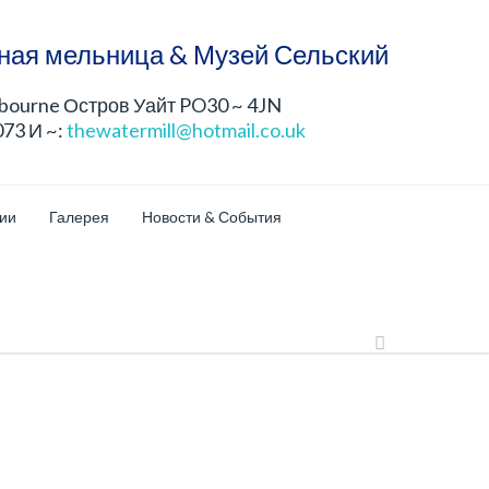
ная мельница & Музей Сельский
lbourne Остров Уайт PO30 ~ 4JN
073 И ~:
thewatermill@hotmail.co.uk
ции
Галерея
Новости & События