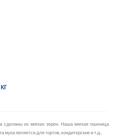
кг
а сделаны из мягких зерен. Наша мягкая пшеница
а мука является для тортов, кондитерские и т.д..