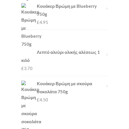
Κουάκερ Βρώμη με Blueberry
750g
£
4.95
Λεπτό αλεύρι ολικής αλέσεως 1
κιλό
£
3.70
Κουάκερ Βρώμη με σκούρα
σοκολάτα 750g
£
4.50