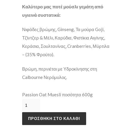
Καλύτερο μας ποτέ μούσλι γεμάτη από
υγιεινά συστατικά:
Νιφάδες βρώμης, Ginseng, Τα μούρα Goji,
Τζίντζερ & Μέλι, Καρύδια, Φιστίκια Αιγίνης,
Κεράσια, Σουλτανίνας, Cranberries, Μύρτιλα
– (35% Φρούτο).
Βρώμη, περνιέται με Υδροκίνησης στη
Calbourne Νερόμυλος.
Passion Oat Muesli ποσότητα 600g
ΠΡΟΣΘΉΚΗ ΣΤΟ ΚΑΛΆΘΙ