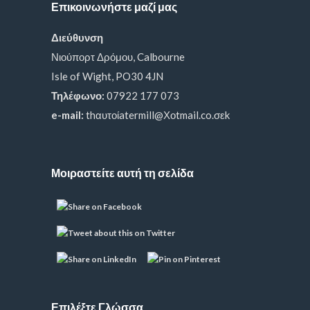
Επικοινωνήστε μαζί μας
Διεύθυνση
Νιούπορτ Δρόμου, Calbourne
Isle of Wight, PO30 4JN
Τηλέφωνο:
07922 177 073
e-mail:
thαυτοίatermill@Χοtmail.co.σεk
Μοιραστείτε αυτή τη σελίδα
Επιλέξτε Γλώσσα