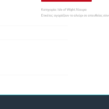
Κατηγορία:
Isle of Wight Άλευρα
Ετικέτες:
αγοράζουν το αλεύρι σε απευθείας σύ