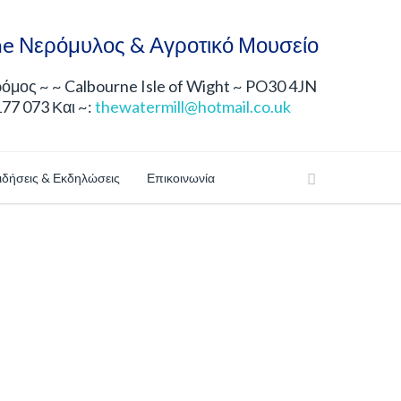
e Νερόμυλος & Αγροτικό Μουσείο
μος ~ ~ Calbourne Isle of Wight ~ PO30 4JN
177 073 Και ~:
thewatermill@hotmail.co.uk
ιδήσεις & Εκδηλώσεις
Επικοινωνία