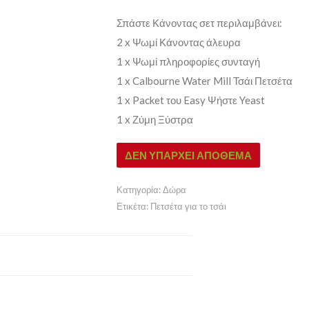
Σπάστε Κάνοντας σετ περιλαμβάνει:
2 x Ψωμί Κάνοντας άλευρα
1 x Ψωμί πληροφορίες συνταγή
1 x Calbourne Water Mill Τσάι Πετσέτα
1 x Packet του Easy Ψήστε Yeast
1 x Ζύμη Ξύστρα
ΔΕΝ ΥΠΆΡΧΕΙ ΑΠΌΘΕΜΑ
Κατηγορία:
Δώρα
Ετικέτα:
Πετσέτα για το τσάι