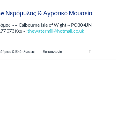
e Νερόμυλος & Αγροτικό Μουσείο
μος ~ ~ Calbourne Isle of Wight ~ PO30 4JN
177 073 Και ~:
thewatermill@hotmail.co.uk
ιδήσεις & Εκδηλώσεις
Επικοινωνία