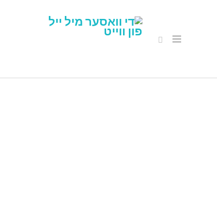
וועגן די וואַסער
מיל