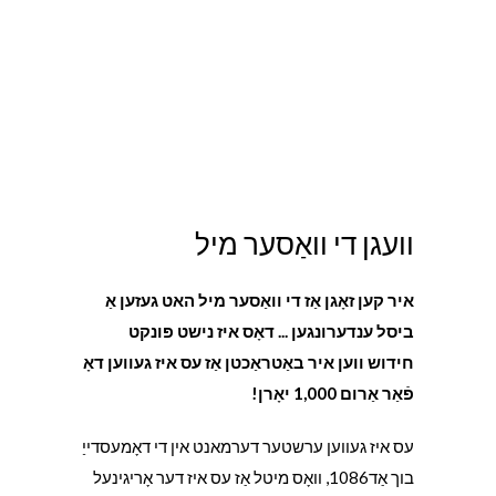
וועגן די וואַסער מיל
איר קען זאָגן אַז די וואַסער מיל האט געזען אַ
ביסל ענדערונגען ... דאָס איז נישט פּונקט
חידוש ווען איר באַטראַכטן אַז עס איז געווען דאָ
פֿאַר אַרום 1,000 יאָרן!
עס איז געווען ערשטער דערמאנט אין די דאָמעסדייַ
בוך אַד1086, וואָס מיטל אַז עס איז דער אָריגינעל