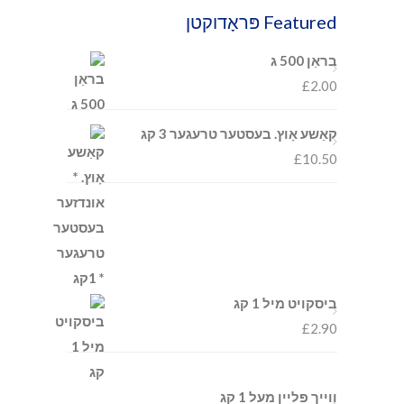
Featured פּראָדוקטן
בראַן 500 ג
£
2.00
קאַשע אָוץ. בעסטער טרעגער 3 קג
£
10.50
ביסקויט מיל 1 קג
£
2.90
ווייך פּליין מעל 1 קג