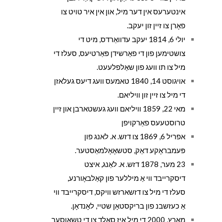
אינטערעס אין דער מיל, און אין איר טויט צו
פאָרן צו זיין זון יעקב.
יולי 6, 1814 יעקב עדוואַרדס, מיט די
צושטימען פון די פאַרשידן פּאַרטיעס, סעלז די
מיל צו תו וועג פון שאַלפלעעט.
אויגוסט 14, 1840 טאמעס וועג דיעס געלאזן
די מיל צו זיין זון וויליאם.
מאי 22, 1859 וויליאם וועג געשטארבן און זיין
טרוסטעעס פאַרקויפן
אפריל 6, 1869 צו דזש. א. לאנג פון
פּעמבראָקע דאַק, סטשאָאָלמאַסטער.
23 מער, 1878 דזש. א. לאַנג, איצט
דיסקרייבד ווי אַ מיללער פון קאַלבאָורנע,
סעלז די מיל צו דזשארזש וויקס, דיסקרייבד ווי
אַ כעזשבנ פון בריקסטאָן שטיי, לאָנדאָן.
מאַרץ, 2000 די מיל איז סאָלד צו די טשאַוסער