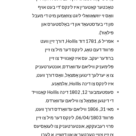
טאָכטער קאַטערין איז לינקס 'די בעט אויף
וואָס זי יוזשאַוואַלי ליגט צוזאַמען מיט די מעבל
פון די בעדסטעאַד און די באָלסטערס און
פּילאָוז').
אפריל 6, 1781 דוד Hollis, דורך זייַן וועט
פּרוווד דעם טאָג, לינקס דער מיל צו זיין
ברודער יעקב. עס איז קאַנווייד צו זיין
פּלימעניק וויליאם עדוואַרדס, אונטערטעניק
צו אַ יערלעך דינגען אָפּצאָל, וואָס דורך וועט,
איז לינקס צו דינה Hollis, אַלמאָנע.
סעפטעמבער 12, 1802 דינה Hollis קאַנווייד
די דינגען אָפּצאָל צו וויליאם עדוואַרדס.
מאי 31, 1806 וויליאם עדוואַרדס דורך וועט,
פּרוווד 06/04/1803, לינקס דער מיל צו זיין
פרוי רעבעקקאַ, אונטערטעניק צו לעגאַסיעס
צו זיין צוויי טעכטער אַן און דזשיין, אַ לעבן