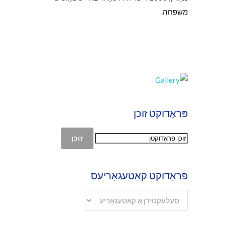
משפּחה.
פּראָדוקט זוכן
זוכן
פּראָדוקט קאַטעגאָריעס