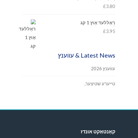
£
3.80
ראָללעד אָוץ 1 קג
£
3.95
Latest News & עווענץ
עווענץ 2026
טייערע שטיצער,
קאָנטאַקט אונדז