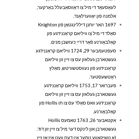
לעאַסעאַד די מיל צו דאָווסאַבעלל באַרקער,
אלמנה פון יאַווערלאַנד.
1697 האר יוחנן דיללינגטאָן פון Knighton
סאָלד די מיל צו וויליאם קראַננידגע פון ​​
קאַלבאָורנע פֿאַר דרייַ כעזשבן מנים.
סעפטעמבער 29, 1724 וויליאם קראַננידגע
געשטארבן געלאזן עס צו זיין זון וויליאם
קראַננידגע פון ​​נעווסטשורטש, מאַלץ
ראָטשעסטער.
פעברואר 17, 1753 וויליאם קראַננידגע
געשטארבן געלאזן עס צו זיין זון וויליאם
קראַננידגע וואס סאָלד עס צו תו Hollis פון
קאַלבאָורנע.
אקטאבער 26, 1763 טאמעס Hollis
געשטארבן און לינקס דער מיל צו זיין זון דוד.
(אַ טשיקאַווע נומער אין דעם וועט איז אַז זיין