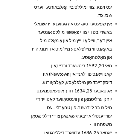
עס זענען צוויי מיללס ביי קאַלבאָורנע, ווערט
6 ס. 3ד.
אין שפּעטער טעג עס איז געווען ערידזשנאַלי
באשרייבט ווי צוויי פּאַפּשוי מיללס אונטער
איין דאַך, ווייל אַ ווייץ מיל און אַ מאָלט מיל
באקאנט ווי מילפּלאַסע מיל מיט אַ וווינונג הויז
און מאַלטהאָוסע.
מאי 20, 1592 ריטשארד ורריי (אין
קאַנווייאַנס פון לאַנד אין Newtown) איז
דיסקרייבד פון מילפּלאַסע, קאַלבאָורנע.
אקטאבער 25, 1634 דורך אַ פעאָפפמענט
יוחנן ערליסמאַן פון וועסטאָווער קאַנווייד די
מיל צו בר לי דזשנר. פון טהאָרליי. עס
עווידענטלי אריבערגעגאנגען צו די דיללינגטאָן
משפּחה ווי -
יאנואר 25, 1686 עדוואַרד דיללינגטאָן