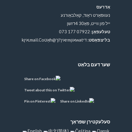
אַדרעס
נעוופּאָרט ראָוד, קאַלבאָורנע
ייל פון ווייט, פּאָ30 4דזשן
טעלעפאָן:
07922 177 073
בליצפּאָסט:
דיwatאוןrmאיךlך@hאָטmail.Co.איןk
שער דעם בלאַט
סעלעקטירן שפּראַך