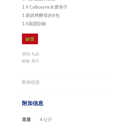
1 X Calbourne水磨茶巾
1 易烘烤酵母的X包
1 X面团刮板
缺货
类别:
礼品
标签:
茶巾
附加信息
附加信息
重量
4 公斤