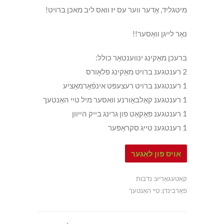
מיטגליד, אָדער ווער עס יז וואס ליב מאכן ברויט!
נאָר לייגן וואַסער!!
ברעכן מאַקינג ינווענטאַר כולל:
2 רענטגענ ברויט מאַקינג פלאָורס
1 רענטגענ ברויט רעצעפּט אינפֿאָרמאַציע
1 רענטגענ קאַלבאָורנע וואסער מיל טיי האַנטעך
1 רענטגענ פּאַקאַט פון גרינג בייק הייוון
1 רענטגענ טייג סקראַפּער
אויס פון לאַגער
קאַטעגאָריע:
נדבות
פאַרבינדן:
טיי האַנטעך