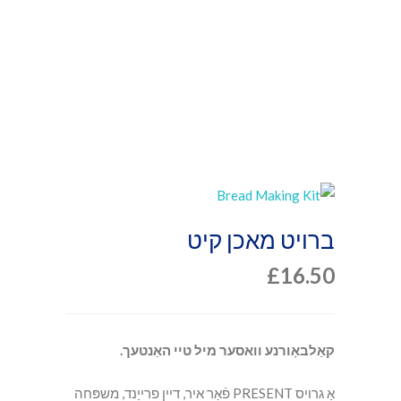
ברויט מאכן קיט
£
16.50
קאַלבאָורנע וואסער מיל טיי האַנטעך.
אַ גרויס PRESENT פֿאַר איר, דיין פרייַנד, משפּחה