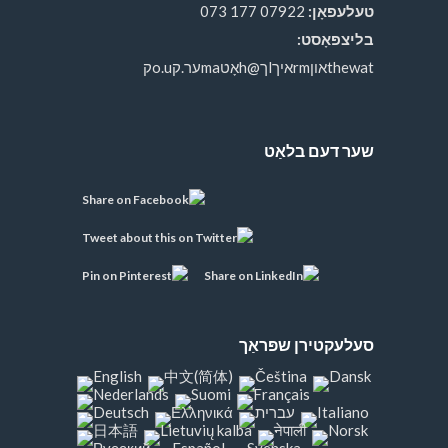
טעלעפאָן:
07922 177 073
בליצפּאָסט:
thewatאוןrmאיךlך@hאָטmaער.קo.uק
שער דעם בלאַט
סעלעקטירן שפּראַך