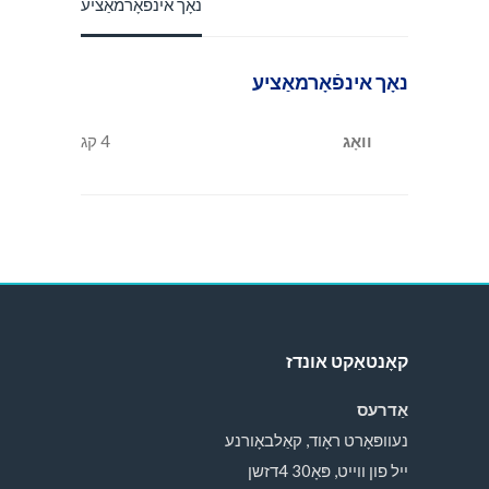
נאָך אינפֿאָרמאַציע
נאָך אינפֿאָרמאַציע
וואָג
4 קג
קאָנטאַקט אונדז
אַדרעס
נעוופּאָרט ראָוד, קאַלבאָורנע
ייל פון ווייט, פּאָ30 4דזשן