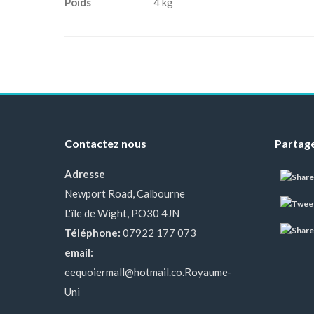
Poids
4 kg
Contactez nous
Partage
Adresse
Newport Road, Calbourne
L'île de Wight, PO30 4JN
Téléphone:
07922 177 073
email:
eequoiermall@hotmail.co.Royaume-
Uni