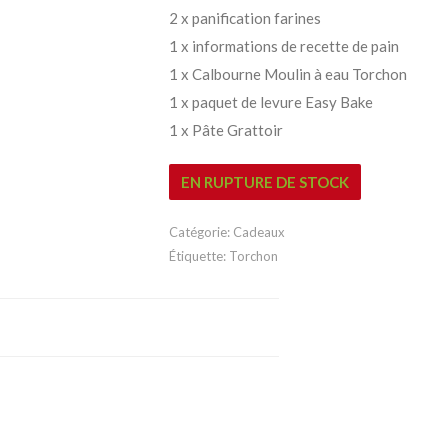
2 x panification farines
1 x informations de recette de pain
1 x Calbourne Moulin à eau Torchon
1 x paquet de levure Easy Bake
1 x Pâte Grattoir
EN RUPTURE DE STOCK
Catégorie:
Cadeaux
Étiquette:
Torchon