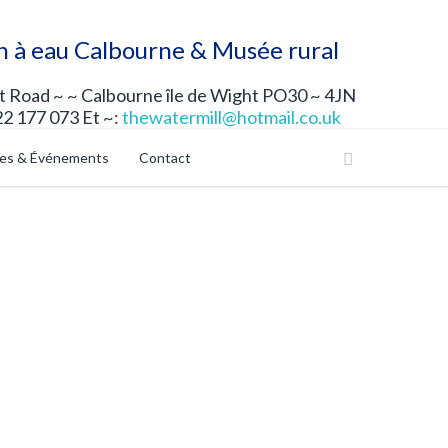
n à eau Calbourne & Musée rural
 Road ~ ~ Calbourne île de Wight PO30 ~ 4JN
22 177 073 Et ~:
thewatermill@hotmail.co.uk
les & Événements
Contact