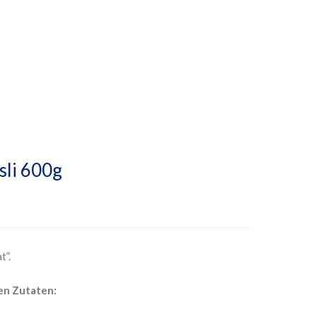
sli 600g
t”.
en Zutaten: