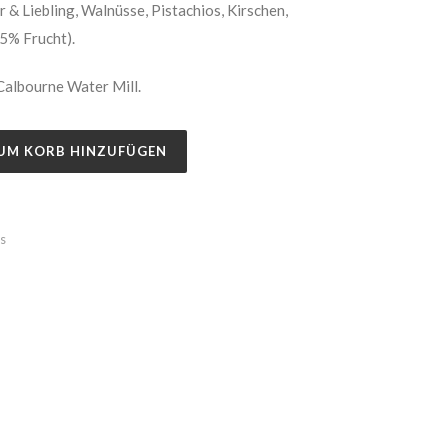
 & Liebling, Walnüsse, Pistachios, Kirschen,
35% Frucht).
Calbourne Water Mill.
UM KORB HINZUFÜGEN
s