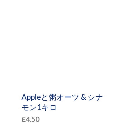
プ
Appleと粥オーツ & シナ
モン1キロ
£
4.50