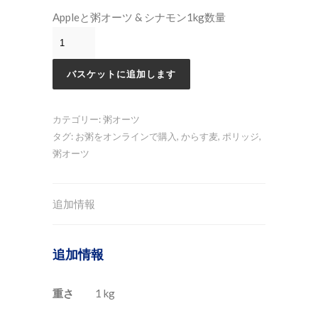
Appleと粥オーツ & シナモン1kg数量
バスケットに追加します
カテゴリー:
粥オーツ
タグ:
お粥をオンラインで購入
,
からす麦
,
ポリッジ
,
粥オーツ
追加情報
追加情報
重さ
1 kg