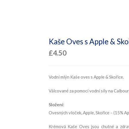
Kaše Oves s Apple & Skoř
£
4.50
Vodní mlýn Kaše oves s Apple & Skořice.
Válcované za pomocí vodní síly na Calbour
Složení:
Ovesných vloček, Apple, Skořice – (15% Ap
Krémová Kaše Oves jsou chutné a zdrav