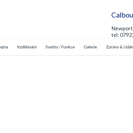
Calbou
Newport 
tel: 0792
ejna
Vzdělávání
Svatby / Funkce
Galerie
Zprávy & Udál
op