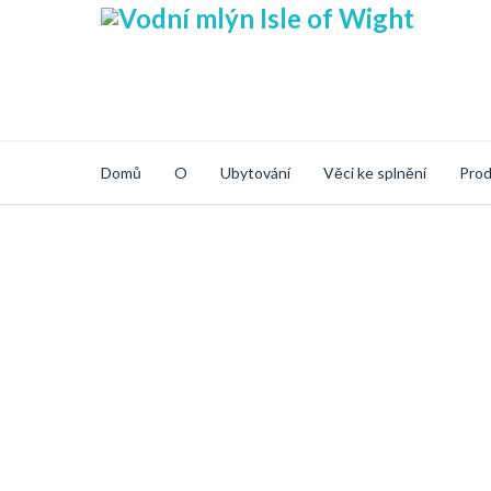
Domů
O
Ubytování
Věci ke splnění
Prod
Secure Online Sh