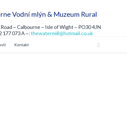
rne Vodní mlýn & Muzeum Rural
Road ~ Calbourne ~ Isle of Wight ~ PO30 4JN
2 177 073 A ~:
thewatermill@hotmail.co.uk
osti
Kontakt