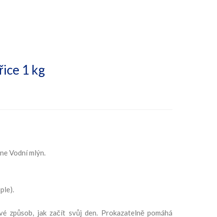
ice 1 kg
ne Vodní mlýn.
ple).
é způsob, jak začít svůj den. Prokazatelně pomáhá