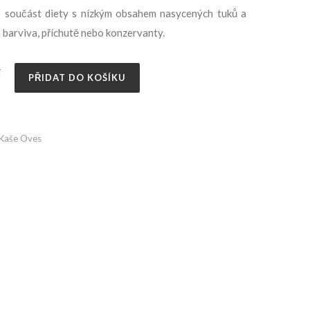
ako součást diety s nízkým obsahem nasycených tuků a
 barviva, příchutě nebo konzervanty.
í
PŘIDAT DO KOŠÍKU
Kaše Oves