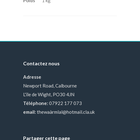
Poids
1 kg
Contactez nous
Adresse
Newport Road, Calbourne
L'île de Wight, PO30 4JN
Téléphone:
07922 177 073
email:
thewaàrmlal@hotmail.cla.uk
Partager cette page