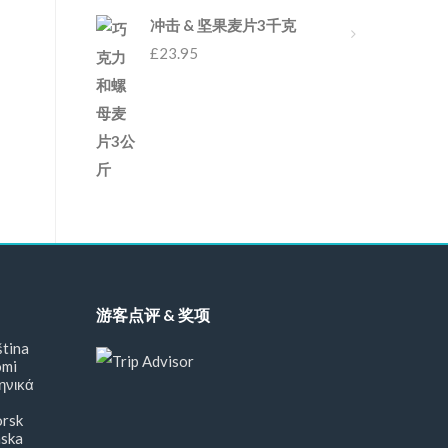
冲击 & 坚果麦片3千克
£
23.95
游客点评 & 奖项