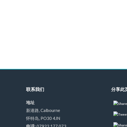
联系我们
分享此
地址
新港路, Calbourne
怀特岛, PO30 4JN
电话:
07922 177 073