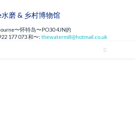
rne水磨 & 乡村博物馆
ourne〜怀特岛〜PO30 4JN的
2 177 073 和〜:
thewatermill@hotmail.co.uk