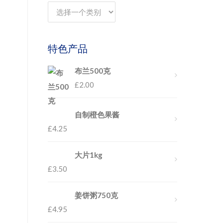
特色产品
布兰500克
£
2.00
自制橙色果酱
£
4.25
大片1kg
£
3.50
姜饼粥750克
£
4.95