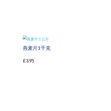
燕麦片1千克
£
3.95