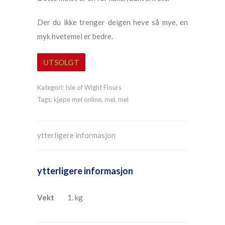
Der du ikke trenger deigen heve så mye, en
myk hvetemel er bedre.
UTSOLGT
Kategori:
Isle of Wight Flours
Tags:
kjøpe mel online
,
mel
,
mel
ytterligere informasjon
ytterligere informasjon
Vekt
1. kg