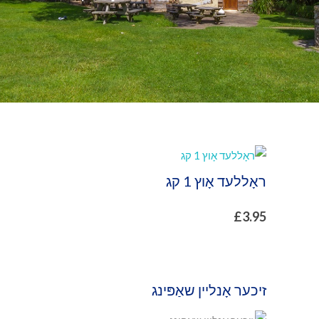
ראָללעד אָוץ 1 קג
£
3.95
זיכער אָנליין שאַפּינג