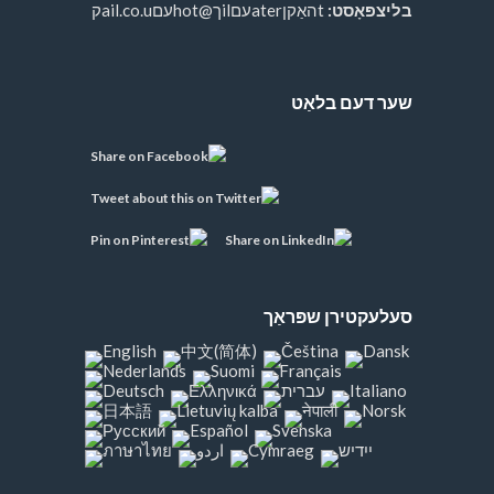
בליצפּאָסט:
tהאַקןaterעםilך@hotעםail.co.uק
שער דעם בלאַט
סעלעקטירן שפּראַך