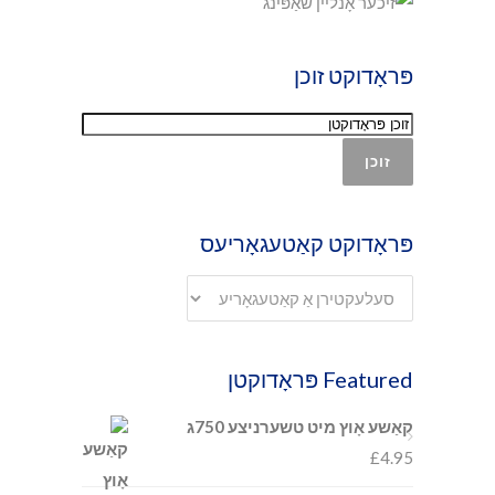
פּראָדוקט זוכן
זוכן
פּראָדוקט קאַטעגאָריעס
Featured פּראָדוקטן
קאַשע אָוץ מיט טשערניצע 750ג
£
4.95