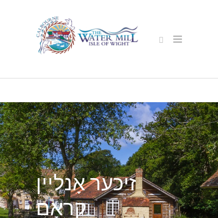
זיכער אָנליין
קראָם