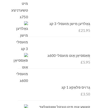
גאָלדען מישן מועסלי 3 קג
£
21.95
פּאַססיאָן אָוט מועסלי 600ג
£
5.95
גרויס פלאַקע 1 קג
£
3.50
קאַשע אָוץ מיט טונקל שאָקאָלאַד