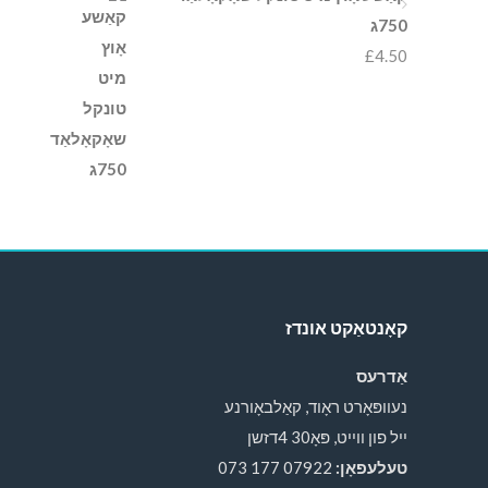
750ג
£
4.50
קאָנטאַקט אונדז
אַדרעס
נעוופּאָרט ראָוד, קאַלבאָורנע
ייל פון ווייט, פּאָ30 4דזשן
טעלעפאָן:
07922 177 073