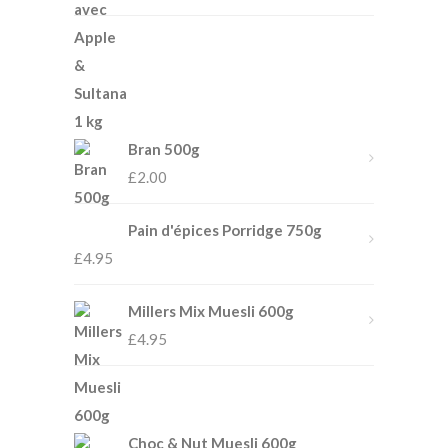
Bran 500g
£
2.00
Pain d'épices Porridge 750g
£
4.95
Millers Mix Muesli 600g
£
4.95
Choc & Nut Muesli 600g