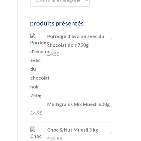
produits présentés
Porridge d'avoine avec du
chocolat noir 750g
£
4.50
Multigrains Mix Muesli 600g
£
4.95
Choc & Nut Muesli 3 kg
£
23.95