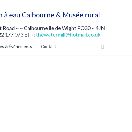
n à eau Calbourne & Musée rural
 Road ~ ~ Calbourne île de Wight PO30 ~ 4JN
22 177 073 Et ~:
thewatermill@hotmail.co.uk
les & Événements
Contact