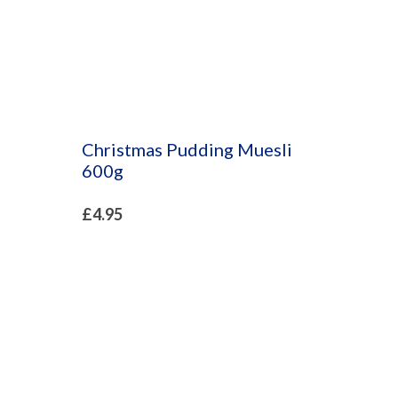
Christmas Pudding Muesli
600g
£
4.95